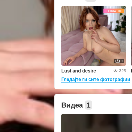
БЕСПЛАТНО
9
Lust and desire
325
Гледајте ги сите фотографии
Видеа
1