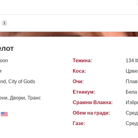
А
1
елот
Moon
Тежина:
134 l
и
Коса:
Црве
nd, City of Gods
Очи:
Плав
Етникум:
Бела
ни, Двојки, Транс
Срамни Влакна:
Избр
Обем на гради:
Сред
Газе:
Сред