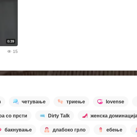
0:39
15
з
четување
триење
lovense
ра со прсти
Dirty Talk
женска доминациј
бакнување
длабоко грло
ебење