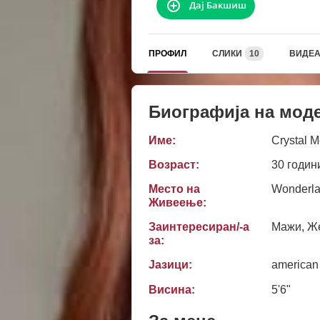
Дај Бакшиш
ПРОФИЛ
СЛИКИ
10
ВИДЕ
Биографија на мод
Име:
Crystal 
Возраст:
30 годин
Место на
Wonderla
Живеење:
Заинтересиран/-а
Мажи, Же
за:
Јазици:
american
Висина:
5'6"