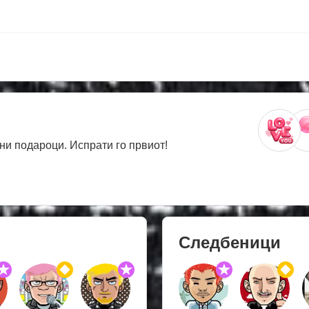
ни подароци. Испрати го првиот!
Следбеници