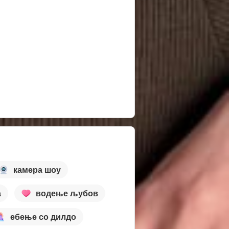
камера шоу
а
водење љубов
ебење со дилдо