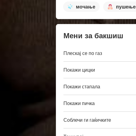
мочање
пушење
Мени за бакшиш
Плескај се по газ
Покажи цицки
Покажи стапала
Покажи пичка
Соблечи ги гаќичките