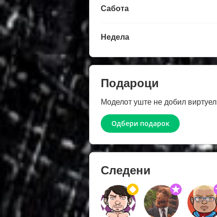
Сабота
Недела
Подароци
Моделот уште не добил виртуел
Одбери подарок
Следени