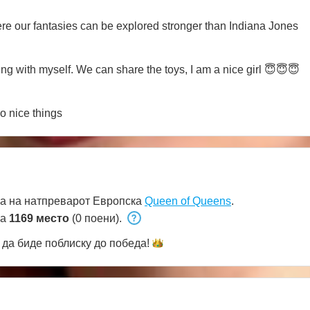
Welcome to my room, a place where our fantasies can be explored stronger than Indiana Jones
ng with myself. We can share the toys, I am a nice girl 😇😇😇
do nice things
а на натпреварот Европска
Queen of Queens
.
на
1169 место
(0 поени).
да биде поблиску до
победа!