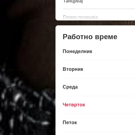
Танцувај
Doggy позиција
Работно време
Понеделник
Вторник
Среда
Четврток
Петок