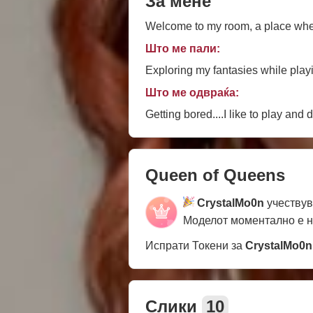
За мене
Што ме пали:
Exploring my fantasies while playi
Што ме одвраќа:
Getting bored....I like to play and 
Queen of Queens
CrystalMo0n
учествув
Моделот моментално е 
Испрати Токени за
CrystalMo0n
Слики
10