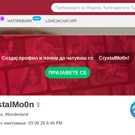
НАТПРЕВАРИ
LOVE18CHAT APP
Создај профил и почни да чатуваш со
CrystalMo0n!
ПРИЈАВЕТЕ СЕ
stalMo0n
ни, Wonderland
о емитување: 03.06.26 6:45 PM