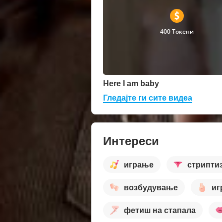
400 Токени
Here I am baby
Гледајте ги сите видеа
Интереси
играње
стрипти
возбудување
иг
фетиш на стапала