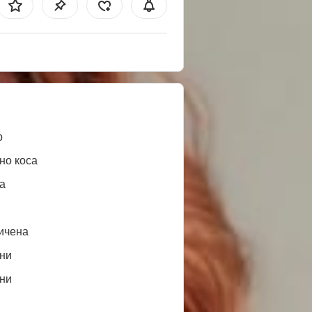
b
но коса
а
ичена
ни
ни