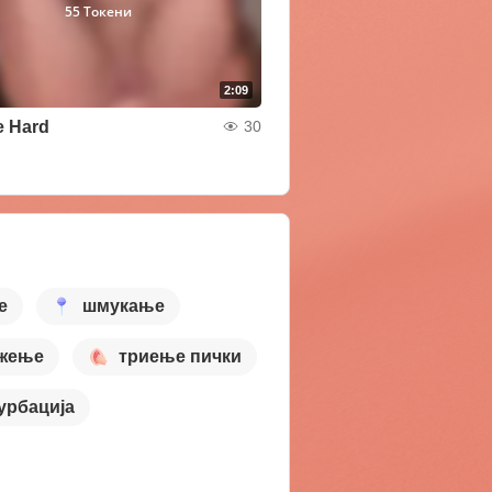
55 Токени
2:09
e Hard
30
е
шмукање
жење
триење пички
урбација