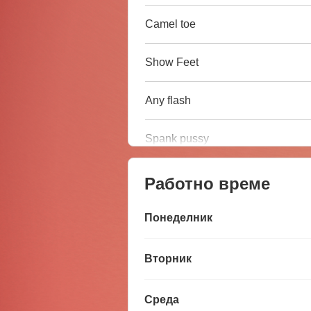
Camel toe
Show Feet
Any flash
Spank pussy
Работно време
Понеделник
Вторник
Среда