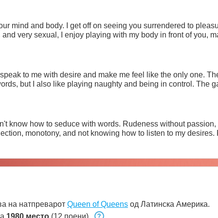
ur mind and body. I get off on seeing you surrendered to pleas
, and very sexual, I enjoy playing with my body in front of you
peak to me with desire and make me feel like the only one. Th
words, but I also like playing naughty and being in control. The
't know how to seduce with words. Rudeness without passion, r
ection, monotony, and not knowing how to listen to my desires. 
ва на натпреварот
Queen of Queens
од Латинска Америка.
на
1980 место
(12 поени).