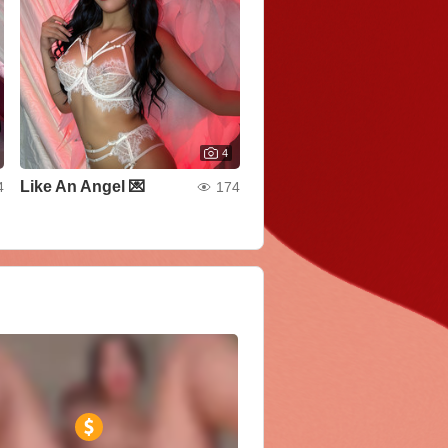
4
Like An Angel 💌
4
174