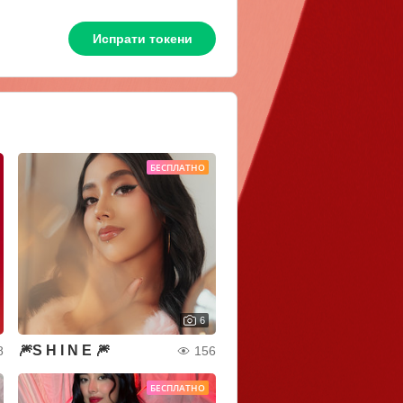
Испрати токени
БЕСПЛАТНО
6
🎆S H I N E 🎆
8
156
БЕСПЛАТНО