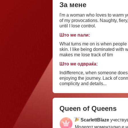
За мене
I'm a woman who loves to warm yo
of my provocations. Naughty, fiery
until I lose control.
Што ме пали:
What turns me on is when people s
skin. I like being dominated with 
makes me lose track of tim
Што ме одвраќа:
Indifference, when someone doesn
enjoying the journey. Lack of conn
complicity and details...
Queen of Queens
ScarlettBlaze
учеству
Моделот моментално е 