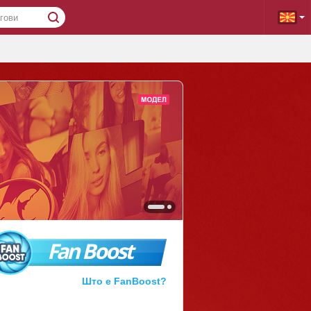
Fan Boost
Што е FanBoost?