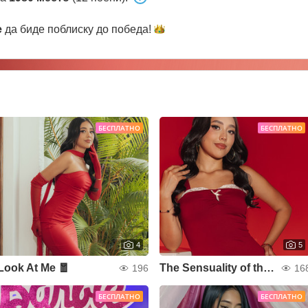
e
да биде поблиску до
победа!
БЕСПЛАТНО
БЕСПЛАТНО
4
5
Look At Me 🧧
The Sensuality of the Red 🧨
196
16
БЕСПЛАТНО
БЕСПЛАТНО