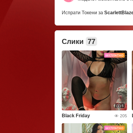
Испрати Токени за
ScarlettBlaz
Слики
77
БЕСПЛАТНО
5
Black Friday
205
БЕСПЛАТНО