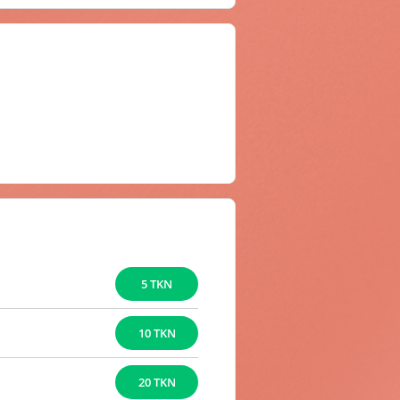
5 TKN
10 TKN
20 TKN