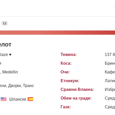
А
12
елот
Blaze ♥
Тежина:
137 l
и
Коса:
Брин
, Medellin
Очи:
Кафе
Етникум:
Лати
ни, Двојки, Транс
Срамни Влакна:
Избр
Обем на гради:
Сред
Шпански
Газе:
Сред