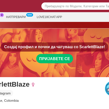
НАТПРЕВАРИ
LOVE18CHAT APP
Создај профил и почни да чатуваш со
ScarlettBlaze!
ПРИЈАВЕТЕ СЕ
lettBlaze
stagram
и, Colombia