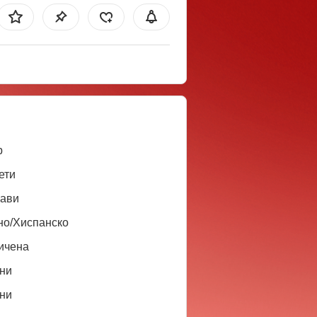
b
ети
ави
но/Хиспанско
ичена
ни
ни