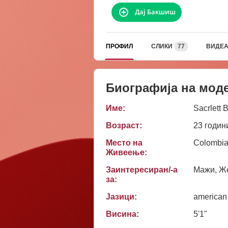
Дај Бакшиш
ПРОФИЛ
СЛИКИ
77
ВИДЕ
Биографија на мод
Име:
Sacrlett 
Возраст:
23 годин
Место на
Colombia
Живеење:
Заинтересиран/-а
Мажи, Же
за:
Јазици:
american
Висина:
5'1"