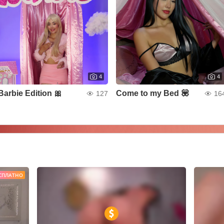
4
4
Barbie Edition 🎀
Come to my Bed 💟
127
16
СПЛАТНО