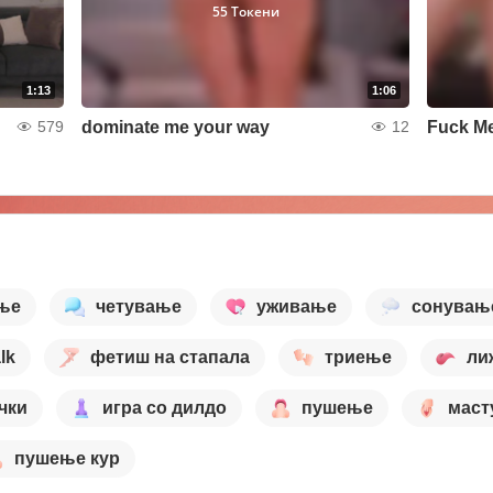
55 Токени
1:13
1:06
dominate me your way
Fuck M
579
12
ње
четување
уживање
сонувањ
lk
фетиш на стапала
триење
ли
чки
игра со дилдо
пушење
маст
пушење кур